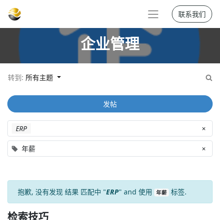
联系我们
企业管理
转到:
所有主题
发帖
ERP
×
年薪
×
抱歉, 没有发现
结果
匹配中 "
ERP
" and 使用
标签.
年薪
检索技巧