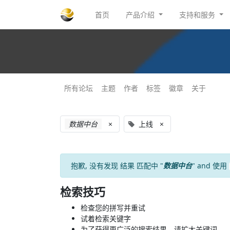
首页
产品介绍
支持和服务
所有论坛
主题
作者
标签
徽章
关于
数据中台
×
上线
×
抱歉, 没有发现
结果
匹配中 "
数据中台
" and 使用
检索技巧
检查您的拼写并重试
试着检索关键字
为了获得更广泛的搜索结果，请扩大关键词