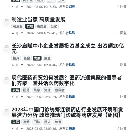
发展
高质量
动力
生产
注入
2024-08-06 10:18:33
，发布者
财神
0 回复
0
制造业当家 高质量发展
制造业
发展
高质量
当家
2024-02-08 16:53:41
，发布者
珠珠
0 回复
0
长沙启赋中小企业发展投资基金成立 出资额20亿
元
投资
基金
发展
成立
2024-02-07 10:34:46
，发布者
珠珠
0 回复
0
现代医药商贸如何发展？医药流通集聚的倡导者
们齐聚一堂共话医药数字化
发展
医药
集聚
流通
倡导者
2024-02-07 08:31:24
，发布者
珠珠
0 回复
0
2023年中国门诊统筹连锁药店行业发展环境和发
展潜力分析 政策推动门诊统筹药店发展【组图】
发展
推动
门诊
药店
统筹
2023-08-03 08:00:16
，发布者
珠珠
0 回复
0