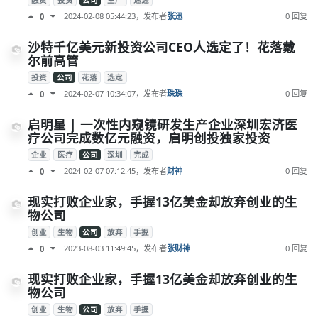
融资
投资
公司
生产
速递
2024-02-08 05:44:23
，发布者
张迅
0 回复
0
沙特千亿美元新投资公司CEO人选定了！花落戴
尔前高管
投资
公司
花落
选定
2024-02-07 10:34:07
，发布者
珠珠
0 回复
0
启明星 | 一次性内窥镜研发生产企业深圳宏济医
疗公司完成数亿元融资，启明创投独家投资
企业
医疗
公司
深圳
完成
2024-02-07 07:12:45
，发布者
财神
0 回复
0
现实打败企业家，手握13亿美金却放弃创业的生
物公司
创业
生物
公司
放弃
手握
2023-08-03 11:49:45
，发布者
张财神
0 回复
0
现实打败企业家，手握13亿美金却放弃创业的生
物公司
创业
生物
公司
放弃
手握