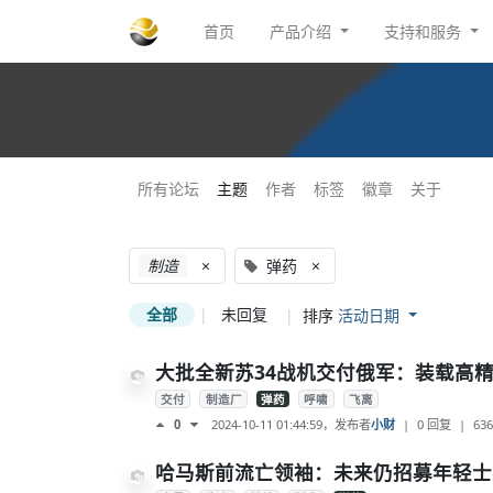
首页
产品介绍
支持和服务
所有论坛
主题
作者
标签
徽章
关于
制造
×
弹药
×
全部
|
未回复
|
排序
活动日期
大批全新苏34战机交付俄军：装载高
交付
制造厂
弹药
呼啸
飞离
2024-10-11 01:44:59
，发布者
小财
|
0 回复
|
636
0
哈马斯前流亡领袖：未来仍招募年轻士