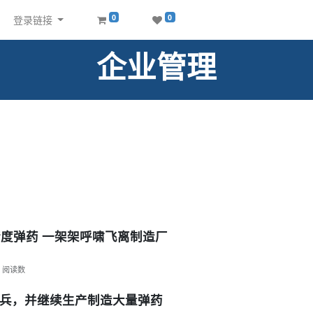
0
0
登录链接
企业管理
精度弹药 一架架呼啸飞离制造厂
阅读数
兵，并继续生产制造大量弹药