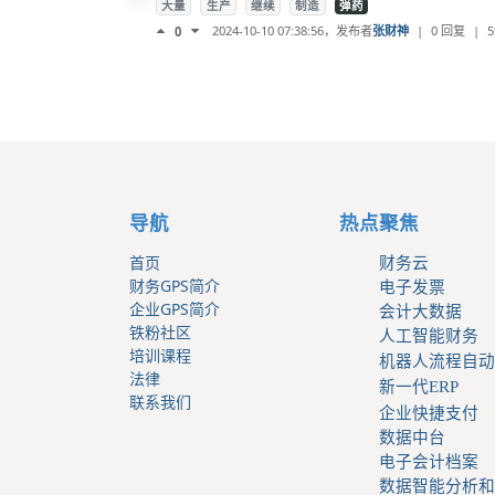
大量
生产
继续
制造
弹药
2024-10-10 07:38:56
，发布者
张财神
|
0 回复
|
5
0
导航
热点聚焦
首页
财务云
财务GPS简介
电子发票
企业GPS简介
会计大数据
铁粉社区
人工智能财务
培训课程
机器人流程自动
法律
新一代ERP
联系我们
企业快捷支付
数据中台
电子会计档案
数据智能分析和