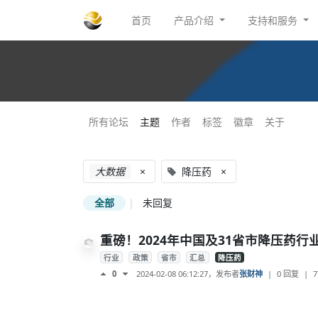
首页
产品介绍
支持和服务
所有论坛
主题
作者
标签
徽章
关于
大数据
×
降压药
×
全部
|
未回复
重磅！2024年中国及31省市降压药
行业
政策
省市
汇总
降压药
2024-02-08 06:12:27
，发布者
张财神
|
0 回复
|
7
0