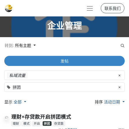
联系我们
企业管理
转到:
所有主题
发帖
私域流量
×
拼团
×
显示
全部
排序
活动日期
理财+存贷款开启拼团模式
理财
模式
开启
拼团
存贷款