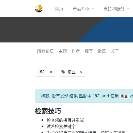
首页
产品介绍
支持和服务
所有论坛
主题
作者
标签
徽章
关于
BI
×
影业
×
抱歉, 没有发现
结果
匹配中 "
BI
" and 使用
标
影业
检索技巧
检查您的拼写并重试
试着检索关键字
为了获得更广泛的搜索结果，请扩大关键词