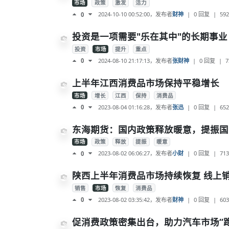
市场
政策
激发
活力
2024-10-10 00:52:00
，发布者
财神
|
0 回复
|
592
0
投资是一项需要"乐在其中"的长期事
投资
市场
提升
重点
2024-08-10 21:17:13
，发布者
张财神
|
0 回复
|
7
0
上半年江西消费品市场保持平稳增长
市场
增长
江西
保持
消费品
2023-08-04 01:16:28
，发布者
张迅
|
0 回复
|
652
0
东海期货：国内政策释放暖意，提振国
市场
政策
释放
提振
暖意
2023-08-02 06:06:27
，发布者
小财
|
0 回复
|
713
0
陕西上半年消费品市场持续恢复 线上
销售
市场
恢复
消费品
2023-08-02 03:35:42
，发布者
财神
|
0 回复
|
603
0
促消费政策密集出台，助力汽车市场“跑