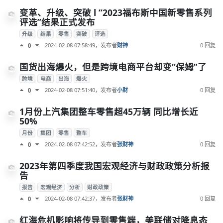
变革、升级、突破 l “2023福布斯中国新零售系列
评选”结果正式发布
升级
结果
零售
突破
评选
2024-02-08 07:58:49
，发布者
财神
0 回复
0
国货出海爆火，但是跨境电商平台却变“保姆”了
跨境
电商
出海
爆火
2024-02-08 07:51:40
，发布者
小财
0 回复
0
1月份上汽集团整车零售超45万辆 同比增长近
50%
月份
集团
零售
整车
2024-02-08 07:42:52
，发布者
张财神
0 回复
0
2023年第四季度我国宏观经济与财政政策分析报
告
报告
宏观经济
分析
财政政策
2024-02-08 07:42:37
，发布者
张财神
0 回复
0
红海危机影响将传导到零售端，美联储对降息态