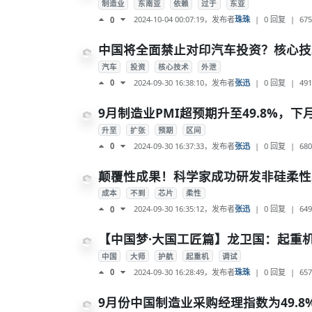
制造业
东南亚
依赖
过于
东亚
2024-10-04 00:07:19
，发布者
珠珠
|
0 回复
|
675
0
中国将全面禁止对印汽车投资？核心技
汽车
投资
核心技术
外泄
2024-09-30 16:38:10
，发布者
张迅
|
0 回复
|
491
0
9月制造业PMI超预期升至49.8%，
升至
扩张
预期
区间
2024-09-30 16:37:33
，发布者
张迅
|
0 回复
|
680
0
颠覆性成果！科学家成功研发非硅柔性芯片
成本
不到
芯片
柔性
2024-09-30 16:35:12
，发布者
张迅
|
0 回复
|
649
0
【中国梦·大国工匠篇】龙卫国：起重
中国
大师
护航
起重机
调试
2024-09-30 16:28:49
，发布者
珠珠
|
0 回复
|
657
0
9月份中国制造业采购经理指数为49.8