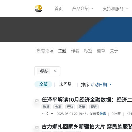
首页
产品介绍
支持和服务
所有论坛
主题
作者
标签
徽章
关于
服装
×
全部
|
未回复
|
排序
活动日期
任泽平解读10月经济金融数据：经济二
数据
金融
经济
政策
探底
2023-08-01 22:49:46
，发布者
张迅
|
0 回复
|
474
0
古力娜扎回家乡新疆拍大片 穿民族服