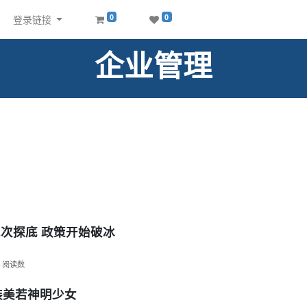
0
0
登录链接
企业管理
次探底 政策开始破冰
阅读数
装美若神明少女