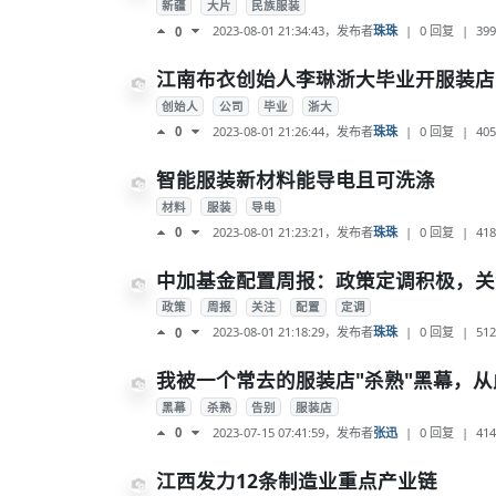
新疆
大片
民族服装
2023-08-01 21:34:43
，发布者
珠珠
|
0 回复
|
399
0
江南布衣创始人李琳浙大毕业开服装店
创始人
公司
毕业
浙大
2023-08-01 21:26:44
，发布者
珠珠
|
0 回复
|
405
0
智能服装新材料能导电且可洗涤
材料
服装
导电
2023-08-01 21:23:21
，发布者
珠珠
|
0 回复
|
418
0
中加基金配置周报：政策定调积极，关
政策
周报
关注
配置
定调
2023-08-01 21:18:29
，发布者
珠珠
|
0 回复
|
512
0
我被一个常去的服装店"杀熟"黑幕，
黑幕
杀熟
告别
服装店
2023-07-15 07:41:59
，发布者
张迅
|
0 回复
|
414
0
江西发力12条制造业重点产业链