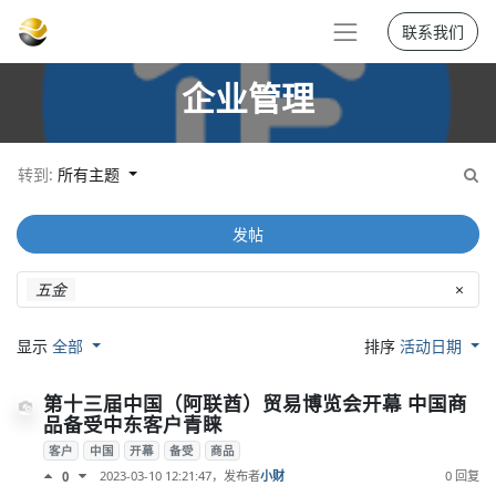
联系我们
企业管理
转到:
所有主题
发帖
五金
×
显示
全部
排序
活动日期
第十三届中国（阿联酋）贸易博览会开幕 中国商
品备受中东客户青睐
客户
中国
开幕
备受
商品
2023-03-10 12:21:47
，发布者
小财
0 回复
0