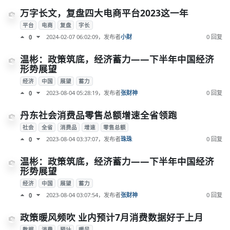
万字长文，复盘四大电商平台2023这一年
平台
电商
复盘
字长
2024-02-07 06:02:09
，发布者
小财
0 回复
0
温彬：政策筑底，经济蓄力——下半年中国经济
形势展望
经济
中国
展望
蓄力
2023-08-04 05:28:19
，发布者
张财神
0 回复
0
丹东社会消费品零售总额增速全省领跑
社会
全省
消费品
增速
零售总额
2023-08-04 03:37:07
，发布者
珠珠
0 回复
0
温彬：政策筑底，经济蓄力——下半年中国经济
形势展望
经济
中国
展望
蓄力
2023-08-04 03:07:54
，发布者
张财神
0 回复
0
政策暖风频吹 业内预计7月消费数据好于上月
数据
消费
预计
暖风