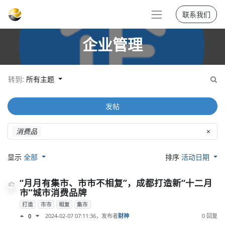
联系我们
企业管理
转到:
所有主题
发帖
消费品
×
显示
全部
排序
活动日期
“月月有集市、市市不相复”，成都打造新“十二月
市”城市消费品牌
打造
市市
相复
集市
2024-02-07 07:11:36
，发布者
财神
0 回复
0