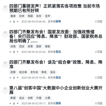
四部门重磅发声！正抓紧落实各项政策 当前市场
预期已有所好转
重磅
好转
预期
有所
发声
2023-08-04 03:46:45
，发布者
财神
0 回复
0
四部门齐聚发布会！国家发改委：加强政策储
备！央行回应“降息、降准”！财政部、国家税务总
局也明确了……
加强
回应
政策
国家
储备
2023-08-04 03:23:20
，发布者
张迅
0 回复
0
四部门齐聚发布会！谈及“组合拳”政策，降息、降
准
政策
组合拳
发布会
降息
谈及
2023-08-04 03:18:45
，发布者
张迅
0 回复
0
第八届“创客中国”大数据中小企业创新创业大赛开
展
数据
创业
创新
开展
大赛
2023-08-04 02:39:17
，发布者
珠珠
0 回复
0