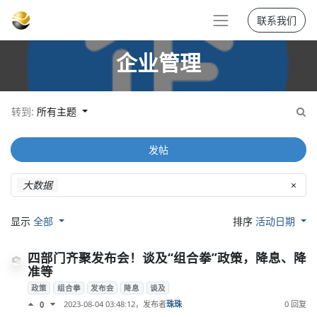
联系我们
企业管理
转到:
所有主题
发帖
大数据
×
显示
全部
排序
活动日期
四部门齐聚发布会！谈及“组合拳”政策，降息、降
准等
政策
组合拳
发布会
降息
谈及
2023-08-04 03:48:12
，发布者
珠珠
0 回复
0