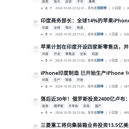
投资
吸引
应该
不可
兼得
2024-10-05 22:52:41
，发布者
张财神
|
0 回复
|
4
0
印度商务部长：全球14%的苹果iPho
印度
全球
预计
制造
2024-10-05 20:17:21
，发布者
财神
|
0 回复
|
526
0
苹果计划在印度开设四家新零售店，并已开
印度
开设
零售店
全系
机型
2024-10-05 20:17:03
，发布者
财神
|
0 回复
|
823
0
iPhone印度制造 已开始生产iPhone 1
印度
生产
制造
开始
2024-10-05 20:15:47
，发布者
财神
|
0 回复
|
587
0
落后近30年！俄罗斯投资2400亿卢布
投资
俄罗斯
半导体
实现
国产
2024-10-05 20:15:34
，发布者
财神
|
0 回复
|
485
0
三菱重工将向集装箱业务投资13.5亿美