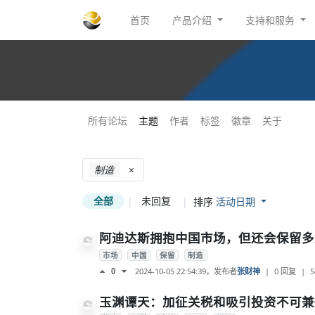
首页
产品介绍
支持和服务
所有论坛
主题
作者
标签
徽章
关于
制造
×
全部
|
未回复
|
排序
活动日期
阿迪达斯拥抱中国市场，但还会保留多少
市场
中国
保留
制造
2024-10-05 22:54:39
，发布者
张财神
|
0 回复
|
5
0
玉渊谭天：加征关税和吸引投资不可兼