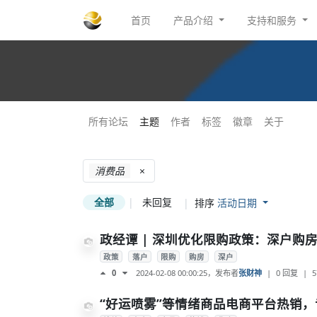
首页
产品介绍
支持和服务
所有论坛
主题
作者
标签
徽章
关于
消费品
×
全部
|
未回复
|
排序
活动日期
政经谭 | 深圳优化限购政策：深户购
政策
落户
限购
购房
深户
2024-02-08 00:00:25
，发布者
张财神
|
0 回复
|
5
0
“好运喷雾”等情绪商品电商平台热销