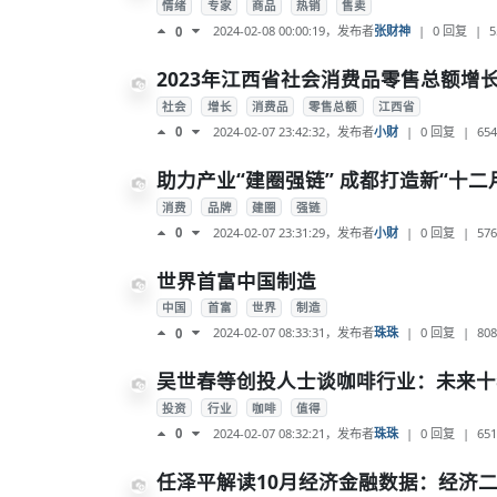
情绪
专家
商品
热销
售卖
2024-02-08 00:00:19
，发布者
张财神
|
0 回复
|
5
0
2023年江西省社会消费品零售总额增长6
社会
增长
消费品
零售总额
江西省
2024-02-07 23:42:32
，发布者
小财
|
0 回复
|
654
0
助力产业“建圈强链” 成都打造新“十二
消费
品牌
建圈
强链
2024-02-07 23:31:29
，发布者
小财
|
0 回复
|
576
0
世界首富中国制造
中国
首富
世界
制造
2024-02-07 08:33:31
，发布者
珠珠
|
0 回复
|
808
0
吴世春等创投人士谈咖啡行业：未来十
投资
行业
咖啡
值得
2024-02-07 08:32:21
，发布者
珠珠
|
0 回复
|
651
0
任泽平解读10月经济金融数据：经济二