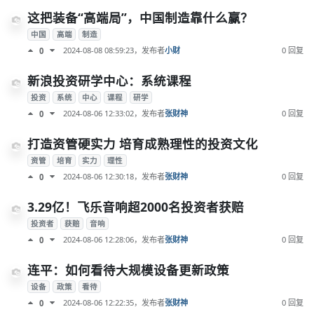
这把装备“高端局”，中国制造靠什么赢？
中国
高端
制造
2024-08-08 08:59:23
，发布者
小财
0 回复
0
新浪投资研学中心：系统课程
投资
系统
中心
课程
研学
2024-08-06 12:33:02
，发布者
张财神
0 回复
0
打造资管硬实力 培育成熟理性的投资文化
资管
培育
实力
理性
2024-08-06 12:30:18
，发布者
张财神
0 回复
0
3.29亿！飞乐音响超2000名投资者获赔
投资者
获赔
音响
2024-08-06 12:28:06
，发布者
张财神
0 回复
0
连平：如何看待大规模设备更新政策
设备
政策
看待
2024-08-06 12:22:35
，发布者
张财神
0 回复
0