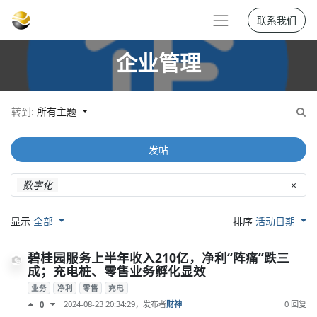
联系我们
企业管理
转到:
所有主题
发帖
数字化
×
显示
全部
排序
活动日期
碧桂园服务上半年收入210亿，净利“阵痛”跌三
成；充电桩、零售业务孵化显效
业务
净利
零售
充电
2024-08-23 20:34:29
，发布者
财神
0 回复
0