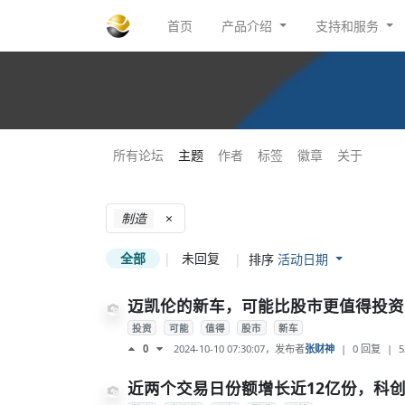
首页
产品介绍
支持和服务
所有论坛
主题
作者
标签
徽章
关于
制造
×
全部
|
未回复
|
排序
活动日期
迈凯伦的新车，可能比股市更值得投资
投资
可能
值得
股市
新车
2024-10-10 07:30:07
，发布者
张财神
|
0 回复
|
5
0
近两个交易日份额增长近12亿份，科创芯