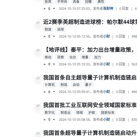
投资
半导体
具备
回暖
属性
2024-10-10 07:25:03
，发布者
张财神
|
0 回复
|
6
0
近2赛季英超制造进球榜：帕尔默44球
制造
进球
2024-10-10 05:12:56
，发布者
小财
|
0 回复
|
498
0
【地评线】秦平：加力出台增量政策，
推动
政策
出台
增量
加力
2024-10-10 05:10:33
，发布者
小财
|
0 回复
|
563
0
我国首条自主超导量子计算机制造链启
计算机
制造
启动
量子
2024-10-10 05:09:41
，发布者
小财
|
0 回复
|
466
0
我国首批工业互联网安全领域国家标准
数字化
制造业
领域
护航
国家标准
2024-10-10 05:08:58
，发布者
小财
|
0 回复
|
835
0
我国首条超导量子计算机制造链启动升