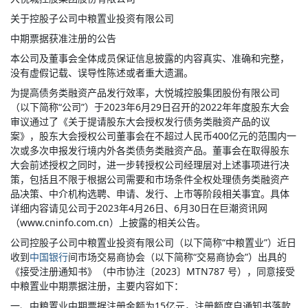
关于控股子公司中粮置业投资有限公司
中期票据获准注册的公告
本公司及董事会全体成员保证信息披露的内容真实、准确和完整，
没有虚假记载、误导性陈述或者重大遗漏。
为提高债务类融资产品发行效率，大悦城控股集团股份有限公司
（以下简称“公司”）于2023年6月29日召开的2022年年度股东大会
审议通过了《关于提请股东大会授权发行债务类融资产品的议
案》，股东大会授权公司董事会在不超过人民币400亿元的范围内一
次或多次申报发行境内外各类债务类融资产品。董事会在取得股东
大会前述授权之同时，进一步转授权公司经理层对上述事项进行决
策，包括且不限于根据公司需要和市场条件全权处理债务类融资产
品决策、中介机构选聘、申请、发行、上市等阶段相关事宜。具体
详细内容请见公司于2023年4月26日、6月30日在巨潮资讯网
（www.cninfo.com.cn）上披露的相关公告。
公司控股子公司中粮置业投资有限公司（以下简称“中粮置业”）近日
收到
中国银行
间市场交易商协会（以下简称“交易商协会”）出具的
《接受注册通知书》（中市协注〔2023〕MTN787 号），同意接受
中粮置业中期票据注册，主要内容如下：
一、中粮置业中期票据注册金额为15亿元，注册额度自通知书落款