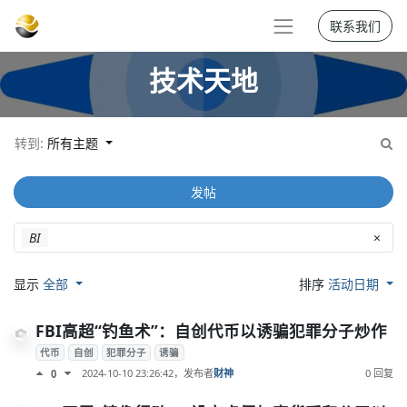
联系我们
技术天地
转到:
所有主题
发帖
BI
×
显示
全部
排序
活动日期
FBI高超“钓鱼术”：自创代币以诱骗犯罪分子炒作
代币
自创
犯罪分子
诱骗
2024-10-10 23:26:42
，发布者
财神
0 回复
0