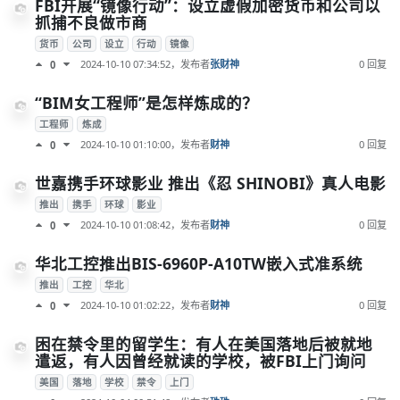
FBI开展“镜像行动”：设立虚假加密货币和公司以
抓捕不良做市商
货币
公司
设立
行动
镜像
2024-10-10 07:34:52
，发布者
张财神
0 回复
0
“BIM女工程师”是怎样炼成的？
工程师
炼成
2024-10-10 01:10:00
，发布者
财神
0 回复
0
世嘉携手环球影业 推出《忍 SHINOBI》真人电影
推出
携手
环球
影业
2024-10-10 01:08:42
，发布者
财神
0 回复
0
华北工控推出BIS-6960P-A10TW嵌入式准系统
推出
工控
华北
2024-10-10 01:02:22
，发布者
财神
0 回复
0
困在禁令里的留学生：有人在美国落地后被就地
遣返，有人因曾经就读的学校，被FBI上门询问
美国
落地
学校
禁令
上门