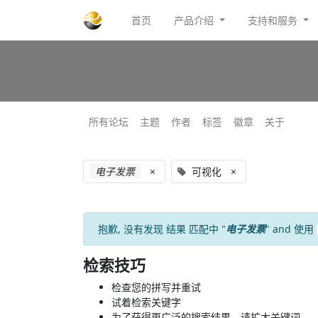
首页
产品介绍
支持和服务
所有论坛
主题
作者
标签
徽章
关于
电子发票
×
可视化
×
抱歉, 没有发现
结果
匹配中 "
电子发票
" and 使用
检索技巧
检查您的拼写并重试
试着检索关键字
为了获得更广泛的搜索结果，请扩大关键词