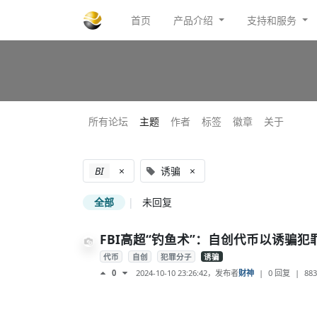
首页
产品介绍
支持和服务
所有论坛
主题
作者
标签
徽章
关于
BI
×
诱骗
×
全部
|
未回复
FBI高超“钓鱼术”：自创代币以诱骗犯
代币
自创
犯罪分子
诱骗
2024-10-10 23:26:42
，发布者
财神
|
0 回复
|
883
0