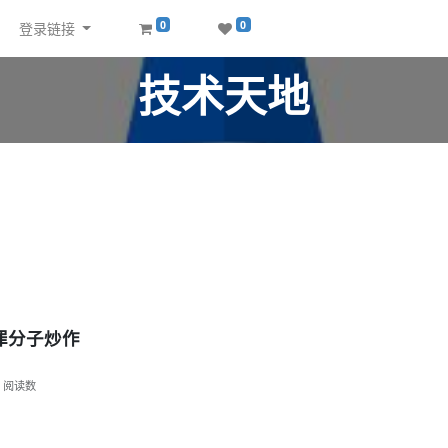
0
0
登录链接
技术天地
罪分子炒作
阅读数