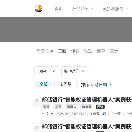
首页
产品介绍
支持和服务
所有论坛
主题
作者
标签
徽章
关于
RPA
×
权证
×
全部
|
未回复
|
排序
活动日期
邮储银行“智能权证管理机器人”案例获全
管理
案例
机器人
特等奖
权证
2023-08-02 09:43:20
，发布者
小财
|
0 回复
|
986
0
邮储银行“智能权证管理机器人”案例获全