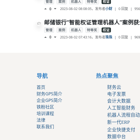
管理
案例
机器人
特等奖
权证
2023-08-02 08:08:05
，发布者
小财
|
0 回复
|
956
0
邮储银行“智能权证管理机器人”案例获全
管理
案例
机器人
特等奖
权证
2023-08-02 07:43:16
，发布者
珠珠
|
0 回复
|
969
0
导航
热点聚焦
首页
财务云
财务GPS简介
电子发票
企业GPS简介
会计大数据
铁粉社区
人工智能财务
培训课程
机器人流程自动
法律
新一代ERP
联系我们
企业快捷支付
数据中台