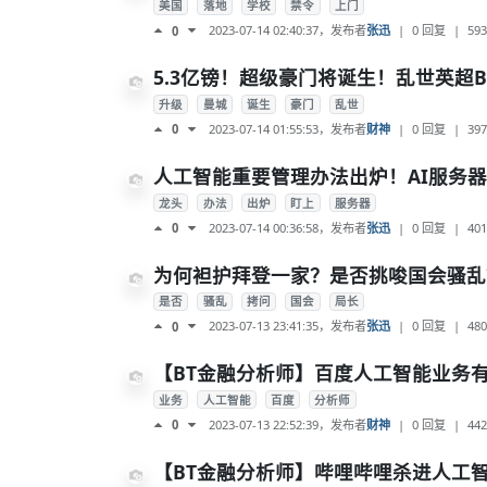
美国
落地
学校
禁令
上门
2023-07-14 02:40:37
，发布者
张迅
|
0 回复
|
593
0
5.3亿镑！超级豪门将诞生！乱世英超BI
升级
曼城
诞生
豪门
乱世
2023-07-14 01:55:53
，发布者
财神
|
0 回复
|
397
0
人工智能重要管理办法出炉！AI服务
龙头
办法
出炉
盯上
服务器
2023-07-14 00:36:58
，发布者
张迅
|
0 回复
|
401
0
为何袒护拜登一家？是否挑唆国会骚乱？
是否
骚乱
拷问
国会
局长
2023-07-13 23:41:35
，发布者
张迅
|
0 回复
|
480
0
【BT金融分析师】百度人工智能业务
业务
人工智能
百度
分析师
2023-07-13 22:52:39
，发布者
财神
|
0 回复
|
442
0
【BT金融分析师】哔哩哔哩杀进人工