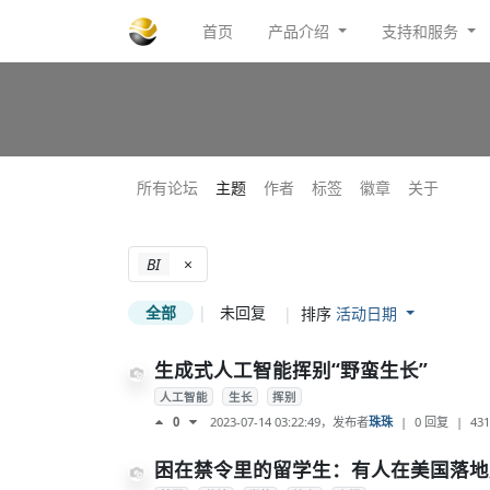
首页
产品介绍
支持和服务
所有论坛
主题
作者
标签
徽章
关于
BI
×
全部
|
未回复
|
排序
活动日期
生成式人工智能挥别“野蛮生长”
人工智能
生长
挥别
2023-07-14 03:22:49
，发布者
珠珠
|
0 回复
|
431
0
困在禁令里的留学生：有人在美国落地