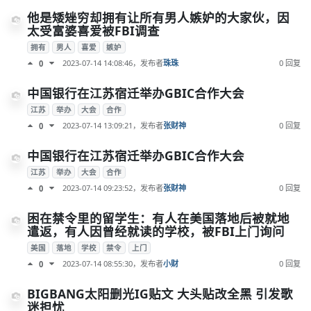
他是矮矬穷却拥有让所有男人嫉妒的大家伙，因
太受富婆喜爱被FBI调查
拥有
男人
喜爱
嫉妒
2023-07-14 14:08:46
，发布者
珠珠
0 回复
0
中国银行在江苏宿迁举办GBIC合作大会
江苏
举办
大会
合作
2023-07-14 13:09:21
，发布者
张财神
0 回复
0
中国银行在江苏宿迁举办GBIC合作大会
江苏
举办
大会
合作
2023-07-14 09:23:52
，发布者
张财神
0 回复
0
困在禁令里的留学生：有人在美国落地后被就地
遣返，有人因曾经就读的学校，被FBI上门询问
美国
落地
学校
禁令
上门
2023-07-14 08:55:30
，发布者
小财
0 回复
0
BIGBANG太阳删光IG贴文 大头贴改全黑 引发歌
迷担忧