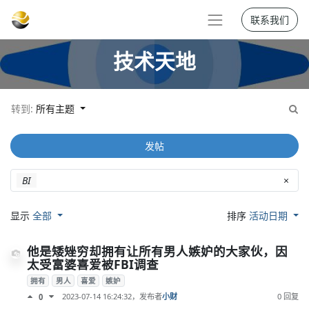
联系我们
技术天地
转到:
所有主题
发帖
BI
×
显示
全部
排序
活动日期
他是矮矬穷却拥有让所有男人嫉妒的大家伙，因
太受富婆喜爱被FBI调查
拥有
男人
喜爱
嫉妒
2023-07-14 16:24:32
，发布者
小财
0 回复
0